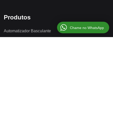
Produtos
Chame no WhatsApp
Automatizador Basculante
Automatizador Deslizante
Automatizador Pivotante
Cancelas Automáticas
Centrais Eletrônicas
Copyright © 2026 Garen Sul. Todos os Direitos
Reservados. Tecnologia
Programador Digital