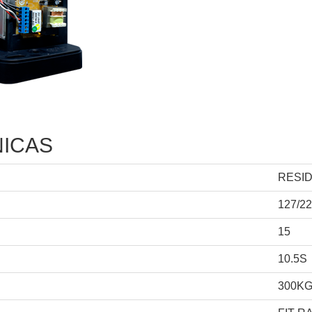
NICAS
RESI
127/2
15
10.5S
300K